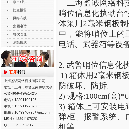
上海盈诚网络科技
楼宇对讲
防盗报警
哨位信息化执勤台
网络布线
体采用2毫米钢板
集团电话
中，能将哨位上的
餐饮管理
电话、武器箱等设
系统集成
2. 武警哨位信息化
联系
我们
1) 箱体用2毫米
上海盈诚网络科技有限公司
防破坏、防拆。
地址：上海市奉贤区南桥镇大亭
公路4959号3幢142室
2) 规格:100cm(高)
电话：13391192196
3) 箱体上可安装
手机：13391197020
邮箱：1043340735@qq.com
弹柜、报警系统、
MSN：13391197020
机等。
QQ：1043340735