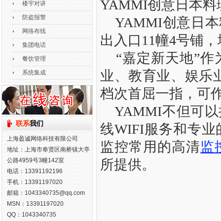
YAMMI创意日本
楼宇对讲
防盗报警
YAMMI创意日本
网络布线
出入口11幢4号铺
集团电话
“嘉定新天地”作
餐饮管理
业、教育业、娱乐业
系统集成
档次首屈一指，可
YAMMI不但可
联系
我们
线WIFI服务和专
上海盈诚网络科技有限公司
监控常用的高清
监
地址：上海市奉贤区南桥镇大亭
公路4959号3幢142室
所提供。
电话：13391192196
手机：13391197020
邮箱：1043340735@qq.com
MSN：13391197020
QQ：1043340735